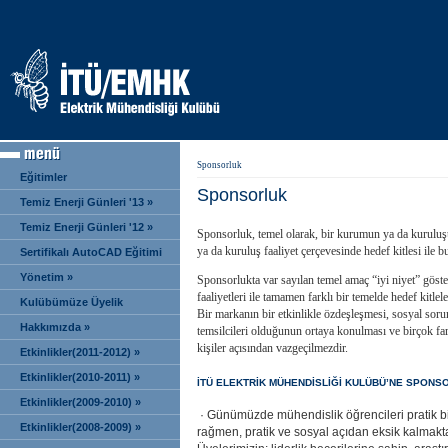
Sponsorluk
Eğitimler
Sponsorluk
Temiz Enerji Günleri '13 »
Temiz Enerji Günleri '12 »
Sponsorluk, temel olarak, bir kurumun ya da kuruluş
ya da kuruluş faaliyet çerçevesinde hedef kitlesi ile 
Sertifikalı AutoCAD Eğitimi
»
Yönetim »
Sponsorlukta var sayılan temel amaç “iyi niyet” gösterg
faaliyetleri ile tamamen farklı bir temelde hedef kitle
Kulübümüze Üyelik
Bir markanın bir etkinlikle özdeşleşmesi, sosyal sorum
Hakkımızda »
temsilcileri olduğunun ortaya konulması ve birçok far
kişiler açısından vazgeçilmezdir.
Etkinlikler(2011-2012) »
Etkinlikler(2010-2011) »
İTÜ ELEKTRİK MÜHENDİSLİĞİ KULÜBÜ’NE SPONS
Etkinlikler(2009-2010) »
· Günümüzde mühendislik öğrencileri pratik bil
Etkinlikler(2008-2009) »
rağmen, pratik ve sosyal açıdan eksik kalmakta