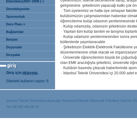
Üyelerimizin; liderlik becerilerine sahip, araşt
Etkinlikler(2007-2008 ) »
gelişmesine şirketinizin yapacağı katkı çok ön
Destekleyenler
· Tüm üyelerimiz ve hatta üye olmayan fakülte
kulübümüzün çalışmalarından haberdar olmaktad
Sponsorluk
öğrencilerine kulüp odasının yenilenmesinde ka
Ders Planı »
· Kulüp odamızda, odamızın şirketinizin desteği
· Yapılan tüm kulüp tanıtım ve tanışma toplantıl
Bağlantılar
· Kulüp odamızın yenilenmesinden sonra yenile
İletişim
bültenlerde yayınlanacaktır.
· Şirketinizin Elektrik-Elektronik Fakültesin
Duyurular
düzenlenmesine ortak olacak ve organizasyon iç
Dosyalar
· Üniversite öğrencilerinin büyük bir çoğunluğun
olan EMK aracılığıyla şirketiniz, üniversite öğren
· Kulübün basında çıkacak haberlerinde spons
Giriş için
tıklayınız
.
· İstanbul Teknik Üniversitesi içi 20.000 adet e
Sitedeki kullanıcı sayısı: 6
İstanbul Teknik Üniversitesi Ayazağa Yerleşkesi Elektrik-Elektronik Fakültesi Oda No: 6
Tel:+90 505 486 98 20