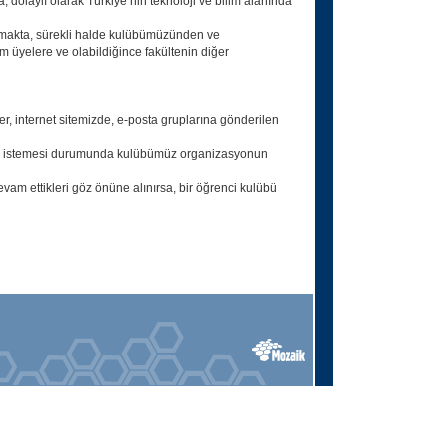
; dolaylı olarak Türkiye’nin teknoloji ve bilim alanında
ılmakta, sürekli halde kulübümüzünden ve
 üyelere ve olabildiğince fakültenin diğer
r, internet sitemizde, e-posta gruplarına gönderilen
lemek istemesi durumunda kulübümüz organizasyonun
devam ettikleri göz önüne alınırsa, bir öğrenci kulübü