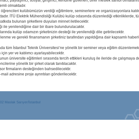
ırmacı, paylaşımcı, sosyal, girişimci, kendine güvenen, birer meslek sahibi olmalarına
emli olmaktadır.
 öğrencileri kulübümüzün verdiği eğitimlere, seminerlere ve organizasyonlara kat
ır. İTÜ Elektrik Mühendisliği Kulübü kulüp odasında düzenlediği etkinliklerde, tüm
tkıda bulunan şirketlere duyulan minnet iletilecektir.
 ile yenilendiğine dair bir ibare bulundurulacaktır.
arında kulüp odamızın şirketinizin desteği ile yenilendiği dile getirilecektir.
nme ve gerekli finansmanın şirketiniz tarafından yapıldığına dair kapsamlı haberle
e yada tüm İstanbul Teknik Üniversitesi’ne yönelik bir seminer veya eğitim düzen
in yer ve katılımcı ayarlayabilecektir.
un üniversite eğitimleri sırasında tercih ettikleri kuruluş ile ileride de çalışmaya 
cilerine yönelik bir şirket olarak tanıtılacaktır.
or firmaların desteğinden bahsedilecektir.
-mail adresine proje ayrıntıları gönderilecektir.
102 Maslak Sarıyer/İstanbul