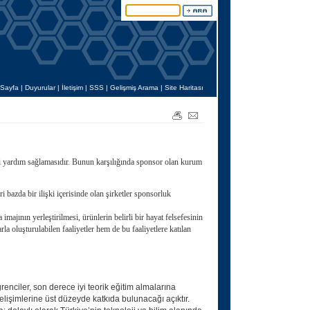
Sayfa
|
Duyurular
|
İletişim
|
SSS
|
Gelişmiş Arama
|
Site Haritası
di yardım sağlamasıdır. Bunun karşılığında sponsor olan kurum
i bazda bir ilişki içerisinde olan şirketler sponsorluk
ajının yerleştirilmesi, ürünlerin belirli bir hayat felsefesinin
 oluşturulabilen faaliyetler hem de bu faaliyetlere katılan
nciler, son derece iyi teorik eğitim almalarına
lişimlerine üst düzeyde katkıda bulunacağı açıktır.