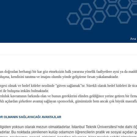
Ana 
un doğrudan herhangi bir kar göz etmeksizin halk yararına yönelik faaliyetlere ayni ya da mad
buluşma, kendisini tanıtma ve imajını olumlu yönde geliştirme fırsatı yakalamaktadır.
esi olmak ve hedef kitleler nezdinde “güven sağlamak”tır. Sürekli olarak hedef kitleleri ile ticar
leri ile buluşma imkânı bulmaktadır.
luluk kavramının farkında olan ve bunun gereklerini elinden geldiğince yerine getiren bir firma im
klı açılardan şirketlere avantaj sağlayan sponsorluk, günümüzde hem ancak çok büyük masraflarla
OR OLMANIN SAĞLAYACAĞI AVANTAJLAR
giden yoksun olarak mezun olmaktadırlar. İstanbul Teknik Üniversitesi’nde dahi öğre
dırlar. Bu noktada yenilenen kulüp odamızın öğrencilerin pratik ve sosyal açıdan ge