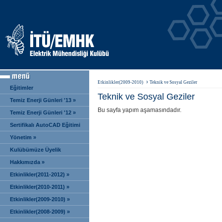
›
Etkinlikler(2009-2010)
Teknik ve Sosyal Geziler
Eğitimler
Teknik ve Sosyal Geziler
Temiz Enerji Günleri '13 »
Bu sayfa yapım aşamasındadır.
Temiz Enerji Günleri '12 »
Sertifikalı AutoCAD Eğitimi
»
Yönetim »
Kulübümüze Üyelik
Hakkımızda »
Etkinlikler(2011-2012) »
Etkinlikler(2010-2011) »
Etkinlikler(2009-2010) »
Etkinlikler(2008-2009) »