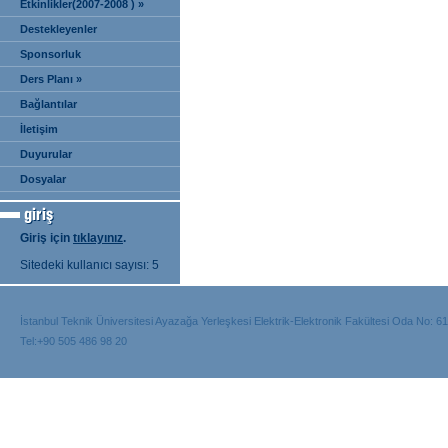
Etkinlikler(2007-2008 ) »
Destekleyenler
Sponsorluk
Ders Planı »
Bağlantılar
İletişim
Duyurular
Dosyalar
Giriş için
tıklayınız
.
Sitedeki kullanıcı sayısı: 5
İstanbul Teknik Üniversitesi Ayazağa Yerleşkesi Elektrik-Elektronik Fakültesi Oda No: 6
Tel:+90 505 486 98 20